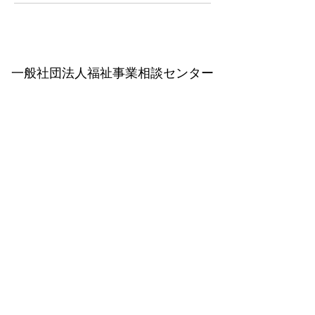
一般社団法人福祉事業相談センター
​プライバシーポリシー
特定商取引法に基づく表記
support@fukushi-jigyou.com
Tell :
050-5217-2252
FAX :
025-333-0249
送信